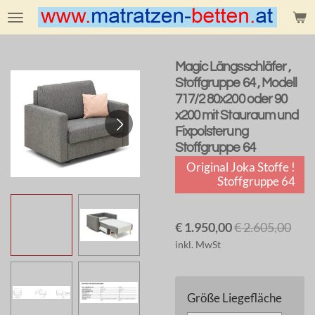
Zum
Hauptinhalt
springen
Magic Längsschläfer ,
Stoffgruppe 64 , Modell
717/2 80x200 oder 90
x200 mit Stauraum und
Fixpolsterung
Stoffgruppe 64
Original Joka Stoffe !
Stoffgruppe 64
€ 1.950,00
€ 2.605,00
inkl. MwSt
Größe Liegefläche