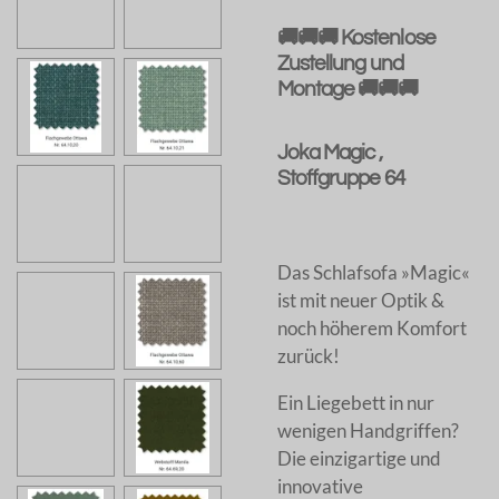
🚚🚚🚚 Kostenlose
Zustellung und
Montage 🚚🚚🚚
Joka Magic ,
Stoffgruppe 64
Das Schlafsofa »Magic«
ist mit neuer Optik &
noch höherem Komfort
zurück!
Ein Liegebett in nur
wenigen Handgriffen?
Die einzigartige und
innovative