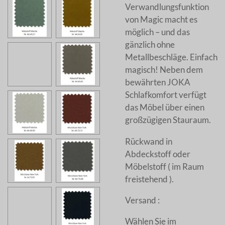
Verwandlungsfunktion
von Magic macht es
möglich – und das
gänzlich ohne
Metallbeschläge. Einfach
magisch! Neben dem
bewährten JOKA
Schlafkomfort verfügt
das Möbel über einen
großzügigen Stauraum.
Rückwand in
Abdeckstoff oder
Möbelstoff ( im Raum
freistehend ).
Versand :
Wählen Sie im