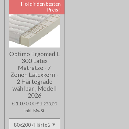
Hol dir den besten
Preis !
Optimo Ergomed L
300 Latex
Matratze - 7
Zonen Latexkern -
2 Härtegrade
wählbar , Modell
2026
€ 1.070,00
€ 1.238,00
inkl. MwSt