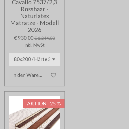
Cavallo 7537/2,3
Rosshaar -
Naturlatex
Matratze - Modell
2026
€ 930,00
€ 1.244,00
inkl. MwSt
In den Warenkorb
AKTION - 25 %