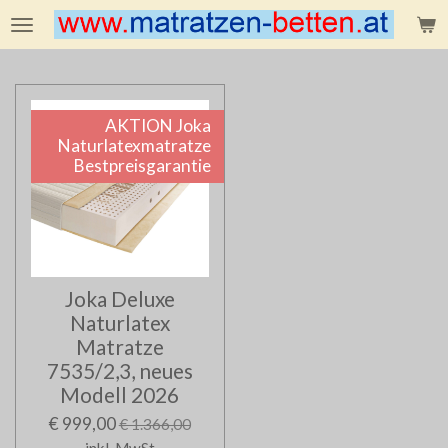
Zum
Hauptinhalt
springen
AKTION Joka
Naturlatexmatratze
Bestpreisgarantie
Joka Deluxe
Naturlatex
Matratze
7535/2,3, neues
Modell 2026
€ 999,00
€ 1.366,00