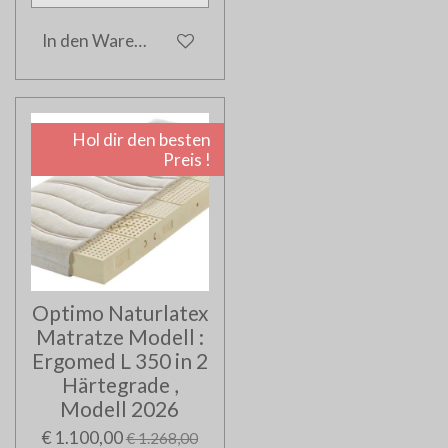
In den Warenkorb
Hol dir den besten
Preis !
Optimo Naturlatex
Matratze Modell :
Ergomed L 350 in 2
Härtegrade ,
Modell 2026
€ 1.100,00
€ 1.268,00