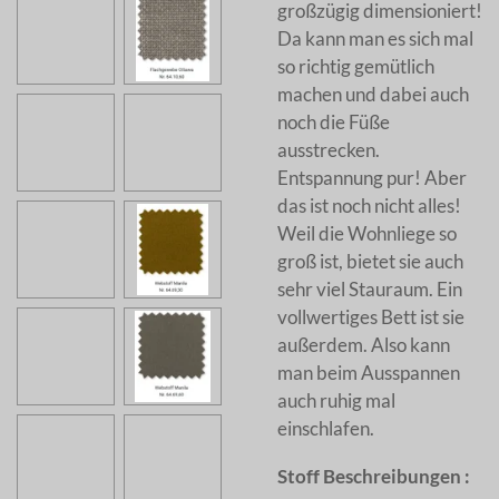
großzügig dimensioniert!
Da kann man es sich mal
so richtig gemütlich
machen und dabei auch
noch die Füße
ausstrecken.
Entspannung pur! Aber
das ist noch nicht alles!
Weil die Wohnliege so
groß ist, bietet sie auch
sehr viel Stauraum. Ein
vollwertiges Bett ist sie
außerdem. Also kann
man beim Ausspannen
auch ruhig mal
einschlafen.
Stoff Beschreibungen :