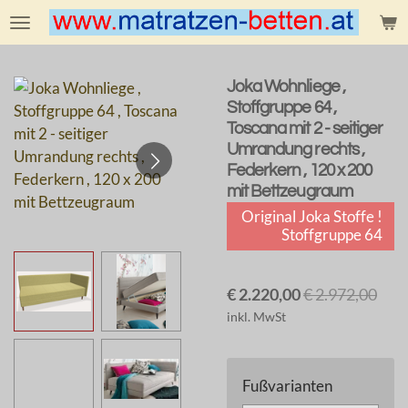
Zum
Hauptinhalt
springen
Joka Wohnliege ,
Stoffgruppe 64 ,
Toscana mit 2 - seitiger
Umrandung rechts ,
Federkern , 120 x 200
mit Bettzeugraum
Original Joka Stoffe !
Stoffgruppe 64
€ 2.220,00
€ 2.972,00
inkl. MwSt
Fußvarianten