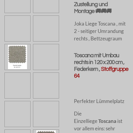
Zustellung und
Montage 🚚🚚🚚
Joka Liege Toscana , mit
2 - seitiger Umrandung
rechts , Bettzeugraum
Toscana mit Umbau
rechts in 120 x 200 cm ,
Federkern ,
Stoffgruppe
64
Perfekter Lümmelplatz
Die
Einzelliege
Toscana
ist
vor allem eins: sehr