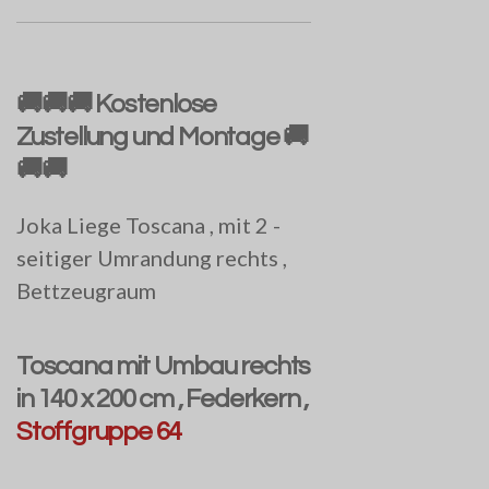
🚚🚚🚚 Kostenlose
Zustellung und Montage 🚚
🚚🚚
Joka Liege Toscana , mit 2 -
seitiger Umrandung rechts ,
Bettzeugraum
Toscana mit Umbau rechts
in 140 x 200 cm , Federkern ,
Stoffgruppe 64