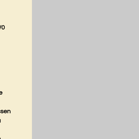
/0
e
ssen
a