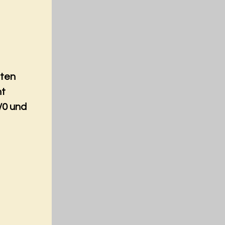
nten
nt
/0 und