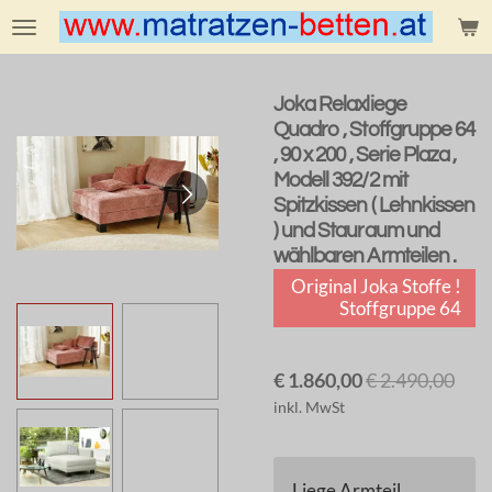
Zum
Hauptinhalt
springen
Joka Relaxliege
Quadro , Stoffgruppe 64
, 90 x 200 , Serie Plaza ,
Modell 392/2 mit
Spitzkissen ( Lehnkissen
) und Stauraum und
wählbaren Armteilen .
Original Joka Stoffe !
Stoffgruppe 64
€ 1.860,00
€ 2.490,00
inkl. MwSt
Liege Armteil