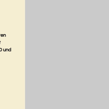
ten
t
0 und