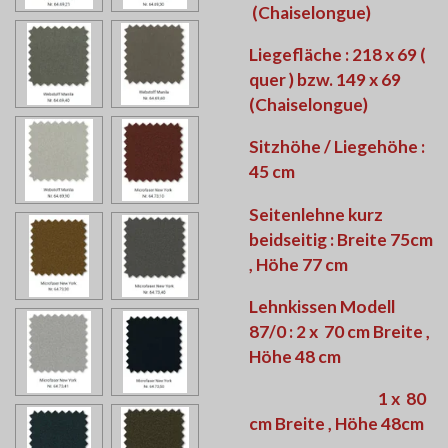
(Chaiselongue)
Liegefläche : 218 x 69 (
quer ) bzw. 149 x 69
(Chaiselongue)
Sitzhöhe / Liegehöhe :
45 cm
Seitenlehne kurz
beidseitig : Breite 75cm
, Höhe 77 cm
Lehnkissen Modell
87/0 : 2 x 70 cm Breite ,
Höhe 48 cm
1 x 80
cm Breite , Höhe 48cm