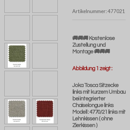
Artikelnummer:
477021
🚚🚚🚚 Kostenlose
Zustellung und
Montage 🚚🚚🚚
Abbildung 1 zeigt :
Joka Tosca Sitzecke
links mit kurzem Umbau
bei integrierter
Chaiselongue links
Modell : 4770/21 links mit
Lehnkissen ( ohne
Zierkissen )