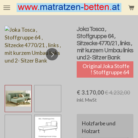
Zum
Hauptinhalt
springen
Joka Tosca ,
Stoffgruppe 64 ,
Sitzecke 4770/21 , links ,
mit kurzem Umbau links
und 2- Sitzer Bank
Original Joka Stoffe
! Stoffgruppe 64
€ 3.170,00
€ 4.232,00
inkl. MwSt
Holzfarbe und
Holzart