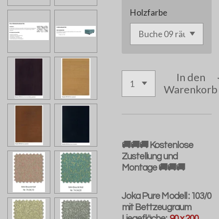
Holzfarbe
In den
Warenkorb
🚚🚚🚚 Kostenlose
Zustellung und
Montage 🚚🚚🚚
Joka Pure Modell : 103/0
mit Bettzeugraum
Liegefläche:
90 x 200