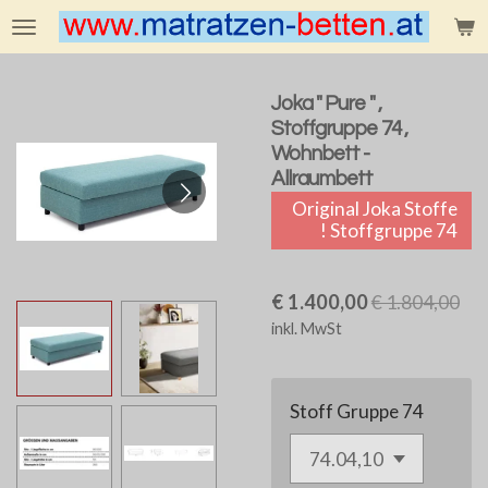
Zum
Hauptinhalt
springen
Joka " Pure " ,
Stoffgruppe 74 ,
Wohnbett -
Allraumbett
Original Joka Stoffe
! Stoffgruppe 74
€ 1.400,00
€ 1.804,00
inkl. MwSt
Stoff Gruppe 74