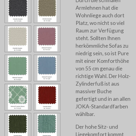
Durch die schmalen
Armlehnen hat die
Wohnliege auch dort
Platz, wo nicht so viel
Raum zur Verfügung
steht. Sollten Ihnen
herkömmliche Sofas zu
niedrig sein, so ist Pure
mit einer Komforthöhe
von 55 cm genau die
richtige Wahl. Der Holz-
Zylinderfuß ist aus
massiver Buche
gefertigt und in an allen
JOKA-Standardfarben
wählbar.
Der hohe Sitz- und
Liegekomfort kommt