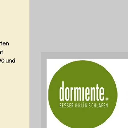
nten
nt
/0 und