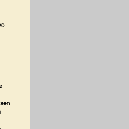
/0
e
ssen
a