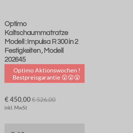
Optimo
Kaltschaummatratze
Modell : Impulsa R 300 in 2
Festigkeiten , Modell
202645
Optimo Aktionswochen !
Bestpreisgarantie 😮😮😮
€ 450,00
€ 526,00
inkl. MwSt