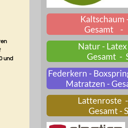
Kaltschaum 
Gesamt - 
ten
Natur - Latex
t
Gesamt - 
0 und
Federkern - Boxsprin
Matratzen - Ges
Lattenroste -
Gesamt - 