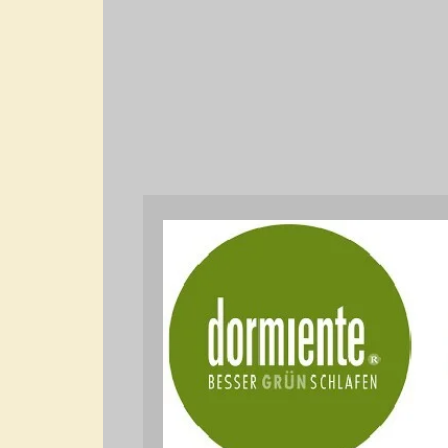
a
a
a
a
a
a
a