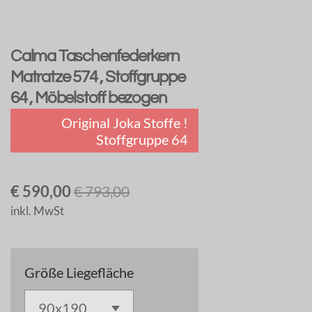
Calma Taschenfederkern
Matratze 574 , Stoffgruppe
64 , Möbelstoff bezogen
Original Joka Stoffe !
Stoffgruppe 64
€ 590,00
€ 793,00
inkl. MwSt
Größe Liegefläche