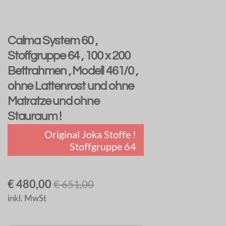
Calma System 60 ,
Stoffgruppe 64 , 100 x 200
Bettrahmen , Modell 461/0 ,
ohne Lattenrost und ohne
Matratze und ohne
Stauraum !
Original Joka Stoffe !
Stoffgruppe 64
€ 480,00
€ 651,00
inkl. MwSt