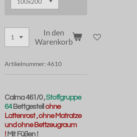
In den
Warenkorb
Artikelnummer:
4610
Calma 461/0 ,
Stoffgruppe
64
Bettgestell
ohne
Lattenrost , ohne Matratze
und ohne Bettzeugraum
!
Mit Füßen !