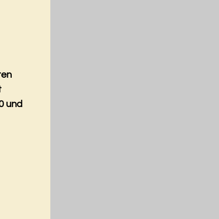
ten
t
0 und