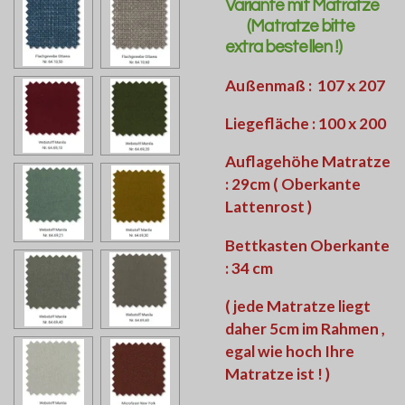
Variante mit Matratze
(Matratze bitte
extra bestellen !)
Außenmaß : 107 x 207
Liegefläche : 100 x 200
Auflagehöhe Matratze
: 29cm ( Oberkante
Lattenrost )
Bettkasten Oberkante
: 34 cm
( jede Matratze liegt
daher 5cm im Rahmen ,
egal wie hoch Ihre
Matratze ist ! )