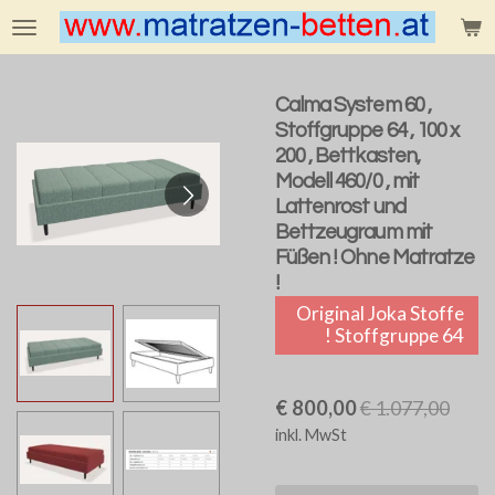
Zum
Hauptinhalt
springen
Calma System 60 ,
Stoffgruppe 64 , 100 x
200 , Bettkasten,
Modell 460/0 , mit
Lattenrost und
Bettzeugraum mit
Füßen ! Ohne Matratze
!
Original Joka Stoffe
! Stoffgruppe 64
€ 800,00
€ 1.077,00
inkl. MwSt