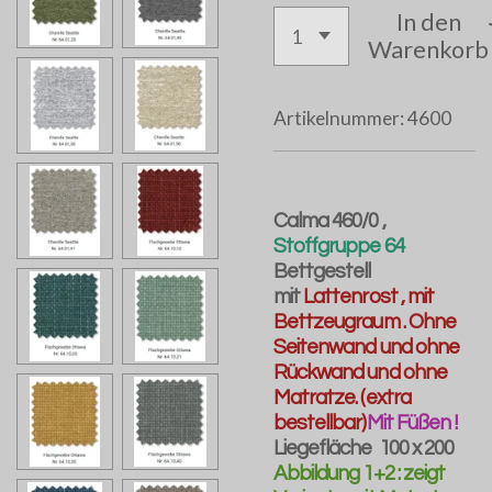
In den
Warenkorb
Artikelnummer:
4600
Calma 460/0 ,
Stoffgruppe 64
Bettgestell
mit
Lattenrost , mit
Bettzeugraum . Ohne
Seitenwand und ohne
Rückwand und ohne
Matratze. (extra
bestellbar)
Mit Füßen !
Liegefläche 100 x 200
Abbildung 1+2 : zeigt