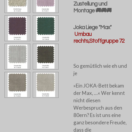
Zustellung und
Montage 🚚🚚🚚
Joka Liege "Max"
Umbau
rechts,Stoffgruppe 72
So gemütlich wie eh und
je
»Ein JOKA-Bett bekam
der Max, …« Wer kennt
nicht diesen
Werbespruch aus den
80ern? Es ist uns eine
ganz besondere Freude,
dass die