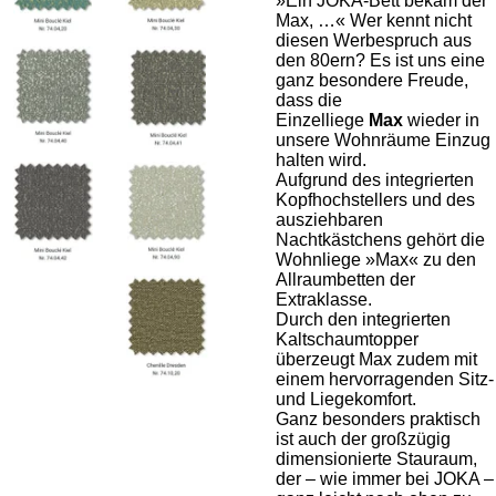
»Ein JOKA-Bett bekam der
Max, …« Wer kennt nicht
diesen Werbespruch aus
den 80ern? Es ist uns eine
ganz besondere Freude,
dass die
Einzelliege
Max
wieder in
unsere Wohnräume Einzug
halten wird.
Aufgrund des integrierten
Kopfhochstellers und des
ausziehbaren
Nachtkästchens gehört die
Wohnliege »Max« zu den
Allraumbetten der
Extraklasse.
Durch den integrierten
Kaltschaumtopper
überzeugt Max zudem mit
einem hervorragenden Sitz-
und Liegekomfort.
Ganz besonders praktisch
ist auch der großzügig
dimensionierte Stauraum,
der – wie immer bei JOKA –