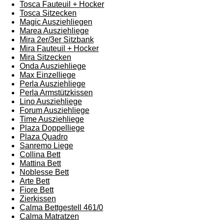
Tosca Fauteuil + Hocker
Tosca Sitzecken
Magic Ausziehliegen
Marea Ausziehliege
Mira 2er/3er Sitzbank
Mira Fauteuil + Hocker
Mira Sitzecken
Onda Ausziehliege
Max Einzelliege
Perla Ausziehliege
Perla Armstützkissen
Lino Ausziehliege
Forum Ausziehliege
Time Ausziehliege
Plaza Doppelliege
Plaza Quadro
Sanremo Liege
Collina Bett
Mattina Bett
Noblesse Bett
Arte Bett
Fiore Bett
Zierkissen
Calma Bettgestell 461/0
Calma Matratzen