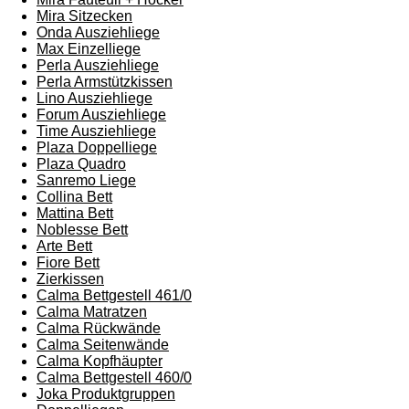
Mira Sitzecken
Onda Ausziehliege
Max Einzelliege
Perla Ausziehliege
Perla Armstützkissen
Lino Ausziehliege
Forum Ausziehliege
Time Ausziehliege
Plaza Doppelliege
Plaza Quadro
Sanremo Liege
Collina Bett
Mattina Bett
Noblesse Bett
Arte Bett
Fiore Bett
Zierkissen
Calma Bettgestell 461/0
Calma Matratzen
Calma Rückwände
Calma Seitenwände
Calma Kopfhäupter
Calma Bettgestell 460/0
Joka Produktgruppen