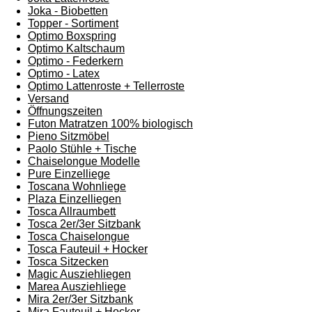
Joka - Biobetten
Topper - Sortiment
Optimo Boxspring
Optimo Kaltschaum
Optimo - Federkern
Optimo - Latex
Optimo Lattenroste + Tellerroste
Versand
Öffnungszeiten
Futon Matratzen 100% biologisch
Pieno Sitzmöbel
Paolo Stühle + Tische
Chaiselongue Modelle
Pure Einzelliege
Toscana Wohnliege
Plaza Einzelliegen
Tosca Allraumbett
Tosca 2er/3er Sitzbank
Tosca Chaiselongue
Tosca Fauteuil + Hocker
Tosca Sitzecken
Magic Ausziehliegen
Marea Ausziehliege
Mira 2er/3er Sitzbank
Mira Fauteuil + Hocker