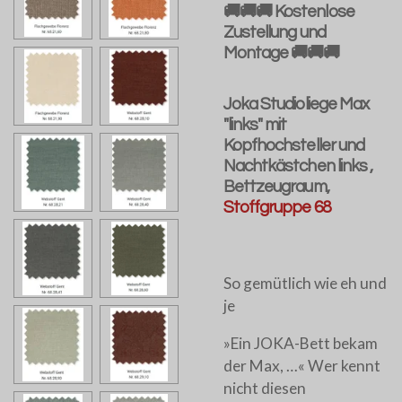
🚚🚚🚚 Kostenlose
Zustellung und
Montage 🚚🚚🚚
Joka Studioliege Max
"links" mit
Kopfhochsteller und
Nachtkästchen links ,
Bettzeugraum,
Stoffgruppe 68
So gemütlich wie eh und
je
»Ein JOKA-Bett bekam
der Max, …« Wer kennt
nicht diesen