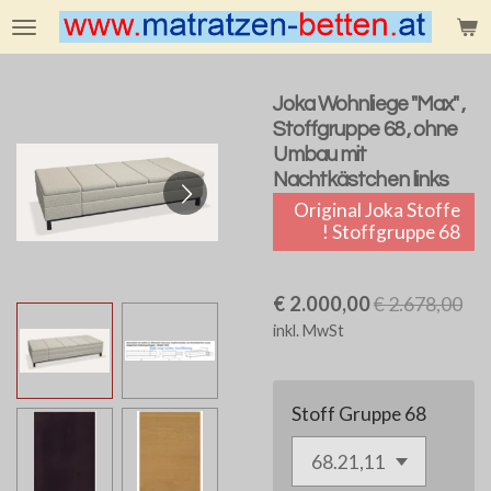
Zum
Hauptinhalt
springen
Joka Wohnliege "Max" ,
Stoffgruppe 68 , ohne
Umbau mit
Nachtkästchen links
Original Joka Stoffe
! Stoffgruppe 68
€ 2.000,00
€ 2.678,00
inkl. MwSt
Stoff Gruppe 68