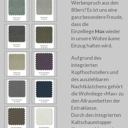
Werbespruch aus den
80ern? Es ist uns eine
ganz besondere Freude,
dass die
Einzelliege
Max
wieder
in unsere Wohnräume
Einzug halten wird.
Aufgrund des
integrierten
Kopfhochstellers und
des ausziehbaren
Nachtkästchens gehört
die Wohnliege »Max« zu
den Allraumbetten der
Extraklasse.
Durch den integrierten
Kaltschaumtopper