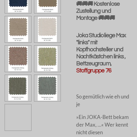
🚚🚚🚚 Kostenlose
Zustellung und
Montage 🚚🚚🚚
Joka Studioliege Max
"links" mit
Kopfhochsteller und
Nachtkästchen links ,
Bettzeugraum,
Stoffgruppe 76
So gemütlich wie eh und
je
»Ein JOKA-Bett bekam
der Max, …« Wer kennt
nicht diesen