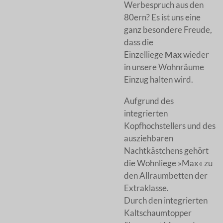
Werbespruch aus den
80ern? Es ist uns eine
ganz besondere Freude,
dass die
Einzelliege
Max
wieder
in unsere Wohnräume
Einzug halten wird.
Aufgrund des
integrierten
Kopfhochstellers und des
ausziehbaren
Nachtkästchens gehört
die Wohnliege »Max« zu
den Allraumbetten der
Extraklasse.
Durch den integrierten
Kaltschaumtopper