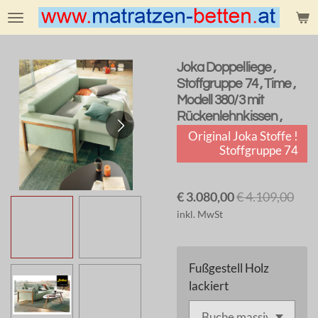
Zum
Hauptinhalt
springen
Joka Doppelliege ,
Stoffgruppe 74 , Time ,
Modell 380/3 mit
Rückenlehnkissen ,
Original Joka Stoffe !
Stoffgruppe 74
€ 3.080,00
€ 4.109,00
inkl. MwSt
Fußgestell Holz
lackiert