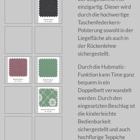
einzigartig. Dieser wird
durch die hochwertige
Taschenfederkern-
Polsterung sowohl in der
Liegefläche als auch in
der Rückenlehne
sichergestellt.
Durch die Hubmatic-
Funktion kann Time ganz
bequem in ein
Doppelbett verwandelt
werden. Durch den
eingesetzten Beschlag ist
die kinderleichte
Bedienbarkeit
sichergestellt und auch
hochflorige Teppiche