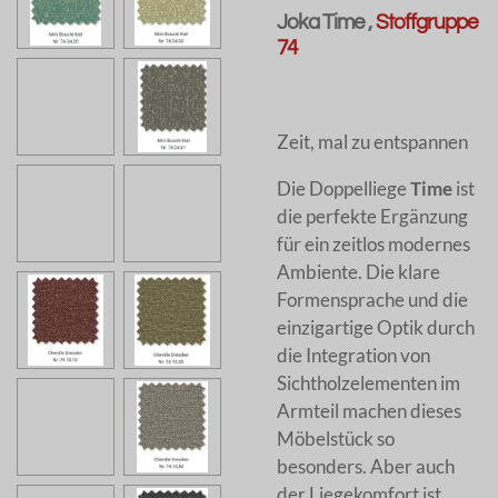
Joka Time ,
Stoffgruppe
74
Zeit, mal zu entspannen
Die Doppelliege
Time
ist
die perfekte Ergänzung
für ein zeitlos modernes
Ambiente. Die klare
Formensprache und die
einzigartige Optik durch
die Integration von
Sichtholzelementen im
Armteil machen dieses
Möbelstück so
besonders. Aber auch
der Liegekomfort ist