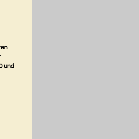
ten
t
0 und