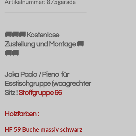
Artikelnummer:
875gerade
🚚🚚🚚 Kostenlose
Zustellung und Montage 🚚
🚚🚚
Joka Paolo / Pieno für
Esstischgruppe (waagrechter
Sitz !
Stoffgruppe 66
Holzfarben :
HF 59 Buche massiv schwarz