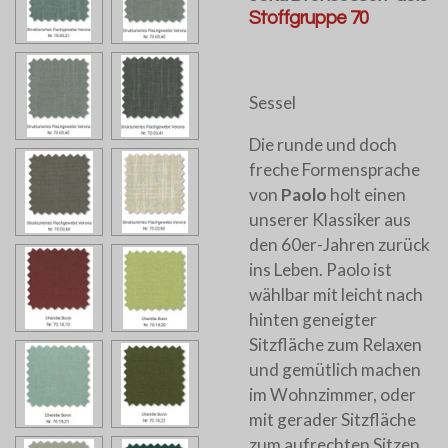
Stoffgruppe 70
Sessel
Die runde und doch
freche Formensprache
von
Paolo
holt einen
unserer Klassiker aus
den 60er-Jahren zurück
ins Leben. Paolo ist
wählbar mit leicht nach
hinten geneigter
Sitzfläche zum Relaxen
und gemütlich machen
im Wohnzimmer, oder
mit gerader Sitzfläche
zum aufrechten Sitzen