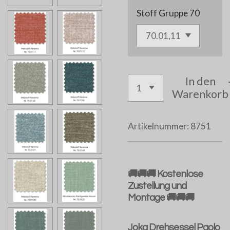
Stoff Gruppe 70
In den
Warenkorb
Artikelnummer:
8751
🚚🚚🚚 Kostenlose
Zustellung und
Montage 🚚🚚🚚
Joka Drehsessel Paolo