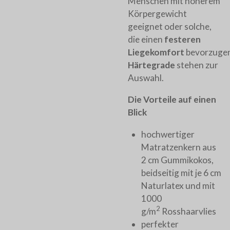
Menschen mit höherem
Körpergewicht
geeignet oder solche,
die einen
festeren
Liegekomfort
bevorzuge
Härtegrade
stehen zur
Auswahl.
Die Vorteile auf einen
Blick
hochwertiger
Matratzenkern aus
2 cm Gummikokos,
beidseitig mit je 6 cm
Naturlatex und mit
1000
2
g/m
Rosshaarvlies
perfekter