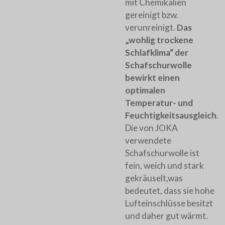
mit Chemikalien
gereinigt bzw.
verunreinigt.
Das
„wohlig trockene
Schlafklima“ der
Schafschurwolle
bewirkt einen
optimalen
Temperatur- und
Feuchtigkeitsausgleich
.
Die von JOKA
verwendete
Schafschurwolle ist
fein, weich und stark
gekräuselt,was
bedeutet, dass sie hohe
Lufteinschlüsse besitzt
und daher gut wärmt.