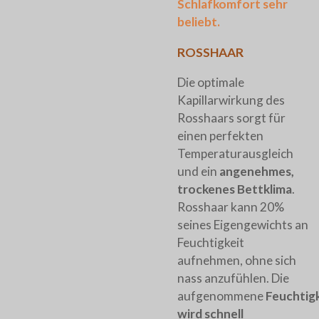
Schlafkomfort sehr
beliebt.
ROSSHAAR
Die optimale
Kapillarwirkung des
Rosshaars sorgt für
einen perfekten
Temperatu­r­ausgleich
und ein
angenehmes,
trockenes Bettklima
.
Rosshaar kann 20%
seines Eigengewichts an
Feuchtig­­keit
aufnehmen, ohne sich
nass anzufühlen. Die
aufgenommene
Feuchtigk
wird schnell