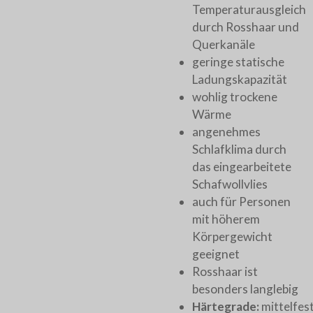
Temperaturausgleich
durch Rosshaar und
Querkanäle
geringe statische
Ladungskapazität
wohlig trockene
Wärme
angenehmes
Schlafklima durch
das eingearbeitete
Schafwollvlies
auch für Personen
mit höherem
Körpergewicht
geeignet
Rosshaar ist
besonders langlebig
Härtegrade:
mittelfest