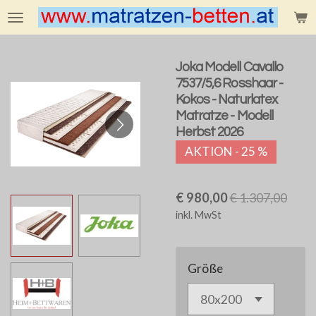
Zum
Hauptinhalt
springen
Joka Modell Cavallo
7537/5,6 Rosshaar -
Kokos - Naturlatex
Matratze - Modell
Herbst 2026
AKTION - 25 %
€ 980,00
€ 1.307,00
inkl. MwSt
Größe