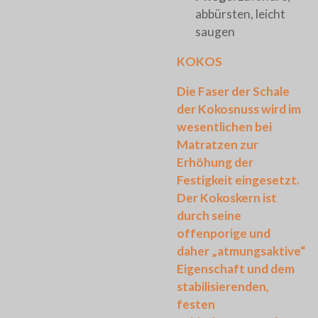
abbürsten, leicht
saugen
KOKOS
Die Faser der Schale
der Kokosnuss wird im
wesentlichen bei
Matratzen zur
Erhöhung der
Festigkeit eingesetzt.
Der Kokoskern ist
durch seine
offenporige und
daher „atmungsaktive“
Eigenschaft und dem
stabilisierenden,
festen