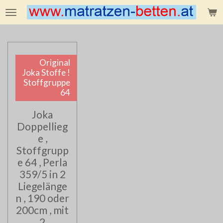
Zum
Hauptinhalt
springen
Original
Joka Stoffe !
Stoffgruppe
64
Joka
Doppellieg
e ,
Stoffgrupp
e 64 , Perla
359/5 in 2
Liegelänge
n , 190 oder
200cm , mit
2