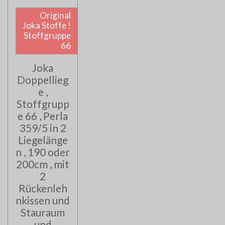
Original
Joka Stoffe !
Stoffgruppe
66
Joka
Doppellieg
e ,
Stoffgrupp
e 66 , Perla
359/5 in 2
Liegelänge
n , 190 oder
200cm , mit
2
Rückenleh
nkissen und
Stauraum
und