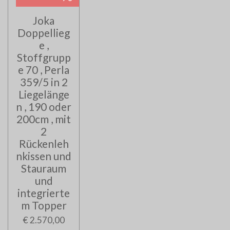
Joka
Doppellieg
e ,
Stoffgrupp
e 70 , Perla
359/5 in 2
Liegelänge
n , 190 oder
200cm , mit
2
Rückenleh
nkissen und
Stauraum
und
integrierte
m Topper
€ 2.570,00