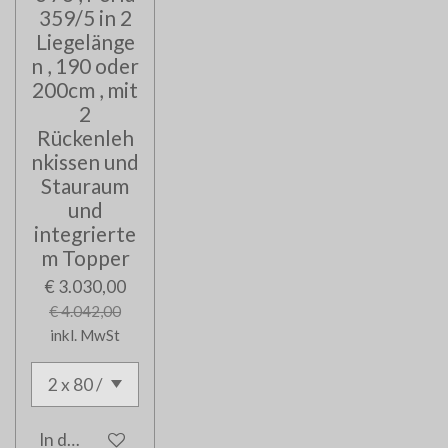
359/5 in 2
Liegelänge
n , 190 oder
200cm , mit
2
Rückenleh
nkissen und
Stauraum
und
integrierte
m Topper
€ 3.030,00
€ 4.042,00
inkl. MwSt
In den Warenkorb