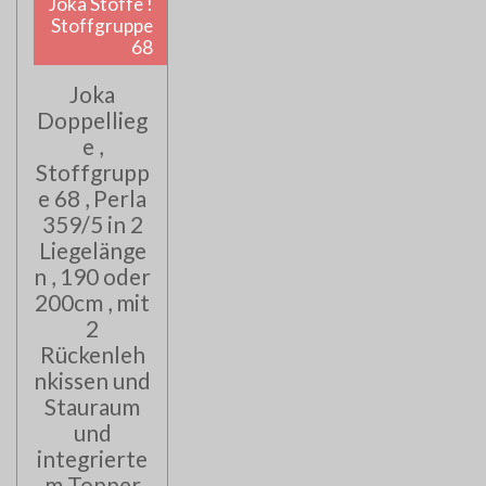
Joka Stoffe !
Stoffgruppe
68
Joka
Doppellieg
e ,
Stoffgrupp
e 68 , Perla
359/5 in 2
Liegelänge
n , 190 oder
200cm , mit
2
Rückenleh
nkissen und
Stauraum
und
integrierte
m Topper