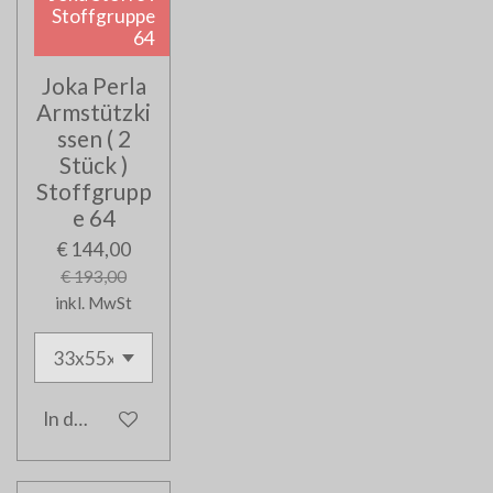
Stoffgruppe
64
Joka Perla
Armstützki
ssen ( 2
Stück )
Stoffgrupp
e 64
€ 144,00
€ 193,00
inkl. MwSt
In den Warenkorb