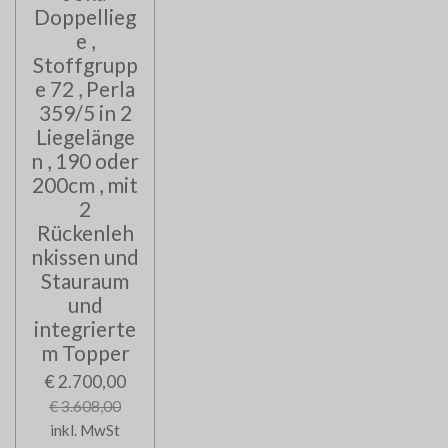
Doppellieg
e ,
Stoffgrupp
e 72 , Perla
359/5 in 2
Liegelänge
n , 190 oder
200cm , mit
2
Rückenleh
nkissen und
Stauraum
und
integrierte
m Topper
€ 2.700,00
€ 3.608,00
inkl. MwSt