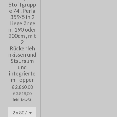
Stoffgrupp
e 74 , Perla
359/5 in 2
Liegelänge
n , 190 oder
200cm , mit
2
Rückenleh
nkissen und
Stauraum
und
integrierte
m Topper
€ 2.860,00
€ 3.818,00
inkl. MwSt