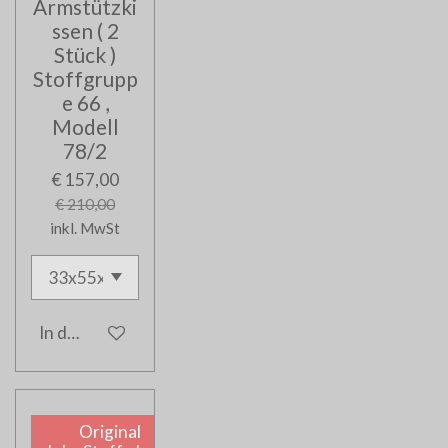
Armstützki
ssen ( 2
Stück )
Stoffgrupp
e 66 ,
Modell
78/2
€ 157,00
€ 210,00
inkl. MwSt
In den Warenkorb
Original