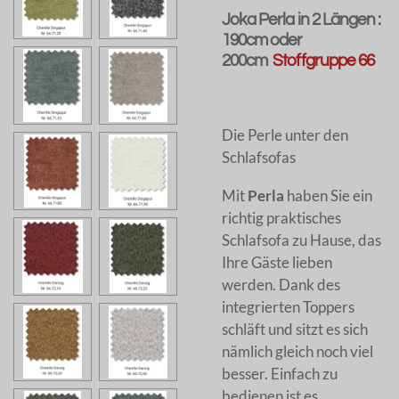
Joka Perla in 2 Längen :
190cm oder
200cm
Stoffgruppe 66
Die Perle unter den
Schlafsofas
Mit
Perla
haben Sie ein
richtig praktisches
Schlafsofa zu Hause, das
Ihre Gäste lieben
werden. Dank des
integrierten Toppers
schläft und sitzt es sich
nämlich gleich noch viel
besser. Einfach zu
bedienen ist es