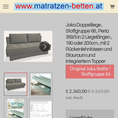
Zum
Hauptinhalt
springen
Joka Doppelliege ,
Stoffgruppe 66 , Perla
359/5 in 2 Liegelängen ,
190 oder 200cm , mit 2
Rückenlehnkissen und
Stauraum und
integriertem Topper
Original Joka Stoffe !
Stoffgruppe 66
€ 2.360,00
€ 3.159,00
inkl. MwSt
Liegefläche