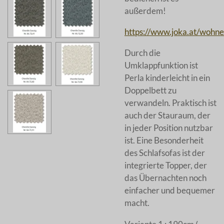
außerdem!
https://www.joka.at/wohne
Durch die
Umklappfunktion ist
Perla kinderleicht in ein
Doppelbett zu
verwandeln. Praktisch ist
auch der Stauraum, der
in jeder Position nutzbar
ist. Eine Besonderheit
des Schlafsofas ist der
integrierte Topper, der
das Übernachten noch
einfacher und bequemer
macht.