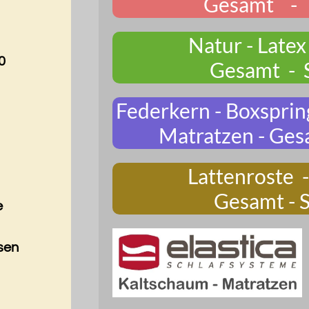
Gesamt - 
Natur - Latex
0
Gesamt - 
Federkern - Boxsprin
Matratzen - Ges
Lattenroste -
Gesamt - 
e
sen
a