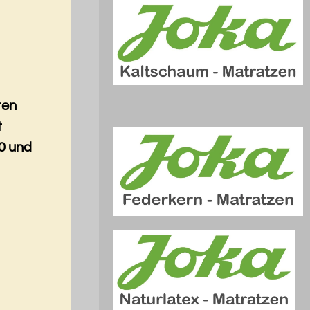
ten
t
0 und