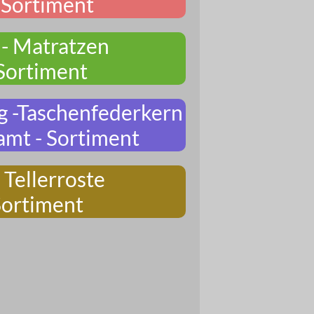
Sortiment
 - Matratzen
Sortiment
g -Taschenfederkern
amt - Sortiment
 Tellerroste
Sortiment