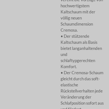
hochwertigstem
Kaltschaum mit der
völlig neuen
Schaumdimension
Cremosa.
• Der stützende
Kaltschaum als Basis
bietet langanhaltenden
und
schlaftypgerechten
Komfort.
• Der Cremosa-Schaum
gleicht durch das soft-
elastische
Rückstellverhalten jede
Veränderung der
Schlafposition sofort aus