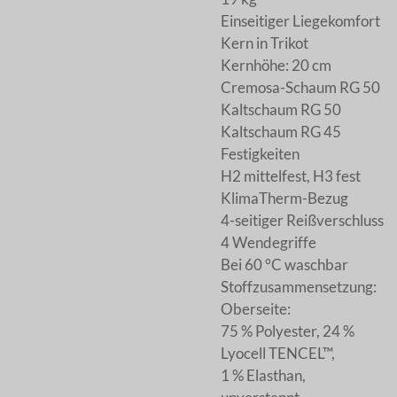
Einseitiger Liegekomfort
Kern in Trikot
Kernhöhe: 20 cm
Cremosa-Schaum RG 50
Kaltschaum RG 50
Kaltschaum RG 45
Festigkeiten
H2 mittelfest, H3 fest
KlimaTherm-Bezug
4-seitiger Reißverschluss
4 Wendegriffe
Bei 60 °C waschbar
Stoffzusammensetzung:
Oberseite:
75 % Polyester, 24 %
Lyocell TENCEL™,
1 % Elasthan,