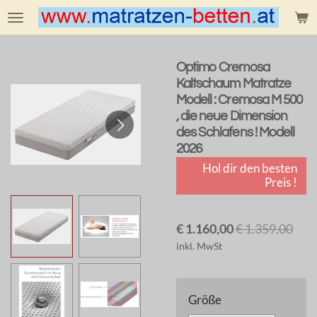
Zum
Hauptinhalt
springen
Optimo Cremosa
Kaltschaum Matratze
Modell : Cremosa M 500
, die neue Dimension
des Schlafens ! Modell
2026
Hol dir den besten
Preis !
€ 1.160,00
€ 1.359,00
inkl. MwSt
Größe