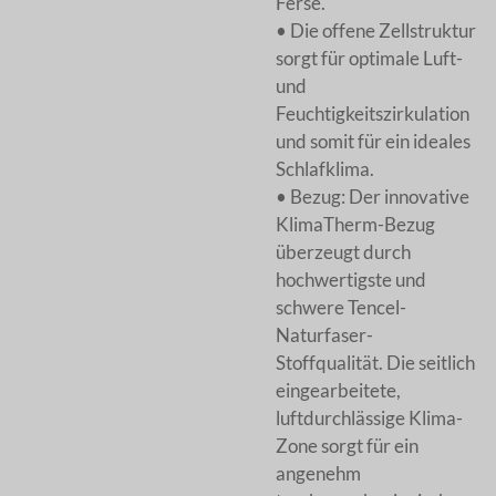
Ferse.
• Die offene Zellstruktur
sorgt für optimale Luft-
und
Feuchtigkeitszirkulation
und somit für ein ideales
Schlafklima.
• Bezug: Der innovative
KlimaTherm-Bezug
überzeugt durch
hochwertigste und
schwere Tencel-
Naturfaser-
Stoffqualität. Die seitlich
eingearbeitete,
luftdurchlässige Klima-
Zone sorgt für ein
angenehm