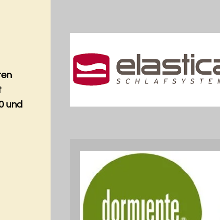
ten
t
0 und