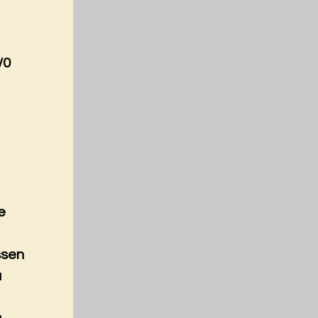
/0
e
ssen
a