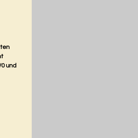
nten
nt
/0 und