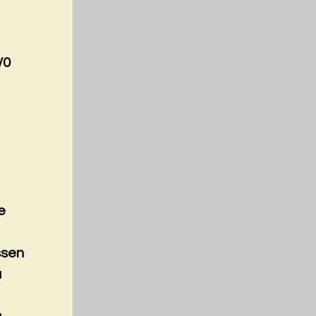
/0
e
ssen
a