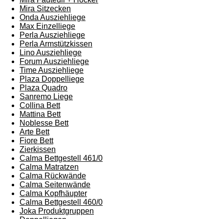
Mira Sitzecken
Onda Ausziehliege
Max Einzelliege
Perla Ausziehliege
Perla Armstützkissen
Lino Ausziehliege
Forum Ausziehliege
Time Ausziehliege
Plaza Doppelliege
Plaza Quadro
Sanremo Liege
Collina Bett
Mattina Bett
Noblesse Bett
Arte Bett
Fiore Bett
Zierkissen
Calma Bettgestell 461/0
Calma Matratzen
Calma Rückwände
Calma Seitenwände
Calma Kopfhäupter
Calma Bettgestell 460/0
Joka Produktgruppen