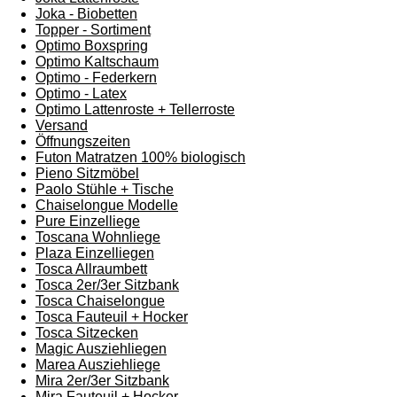
Joka - Biobetten
Topper - Sortiment
Optimo Boxspring
Optimo Kaltschaum
Optimo - Federkern
Optimo - Latex
Optimo Lattenroste + Tellerroste
Versand
Öffnungszeiten
Futon Matratzen 100% biologisch
Pieno Sitzmöbel
Paolo Stühle + Tische
Chaiselongue Modelle
Pure Einzelliege
Toscana Wohnliege
Plaza Einzelliegen
Tosca Allraumbett
Tosca 2er/3er Sitzbank
Tosca Chaiselongue
Tosca Fauteuil + Hocker
Tosca Sitzecken
Magic Ausziehliegen
Marea Ausziehliege
Mira 2er/3er Sitzbank
Mira Fauteuil + Hocker