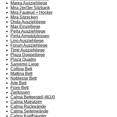
Marea Ausziehliege
Mira 2er/3er Sitzbank
Mira Fauteuil + Hocker
Mira Sitzecken
Onda Ausziehliege
Max Einzelliege
Perla Ausziehliege
Perla Armstützkissen
Lino Ausziehliege
Forum Ausziehliege
Time Ausziehliege
Plaza Doppelliege
Plaza Quadro
Sanremo Liege
Collina Bett
Mattina Bett
Noblesse Bett
Arte Bett
Fiore Bett
Zierkissen
Calma Bettgestell 461/0
Calma Matratzen
Calma Rückwände
Calma Seitenwände
Calma Kopfhäupter