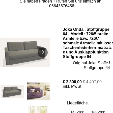
Sie haben Fragen ? Rufen Sie uns einfach an !
06643576456
Joka Onda , Stoffgruppe
64 , Modell : 726/5 breite
Armteile bzw. 726/7
schmale Armteile mit loser
Taschenfederkernmatratz
e und Ausklappfunktion
Stoffgruppe 64
Original Joka Stoffe !
Stoffgruppe 64
€ 3.300,00
€ 4.407,00
inkl. MwSt
Liegefläche
145x200
165x200