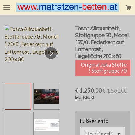
Zum
Hauptinhalt
springen
Tosca Allraumbett ,
Stoffgruppe 70 , Modell
170/0 , Federkern auf
Lattenrost ,
Liegefläche 200 x 80
Original Joka Stoffe
! Stoffgruppe 70
€ 1.250,00
€ 1.561,00
inkl. MwSt
Fußvariante