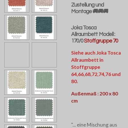
Zustellung und
Montage 🚚🚚🚚
Joka Tosca
Allraumbett Modell :
170/0
Stoffgruppe 70
Siehe auch Joka Tosca
Allraumbett in
Stoffgruppe
64,66,68,72,74,76 und
80.
Außenmaß : 200 x 80
cm
"... eine Mischung aus