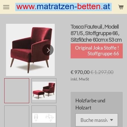
Zum
Hauptinhalt
springen
Tosca Fauteuil , Modell
871/5 , Stoffgruppe 66 ,
Sitzfläche 60cm x 53 cm
Original Joka Stoffe !
Stoffgruppe 66
€ 970,00
€ 1.297,00
inkl. MwSt
Holzfarbe und
Holzart