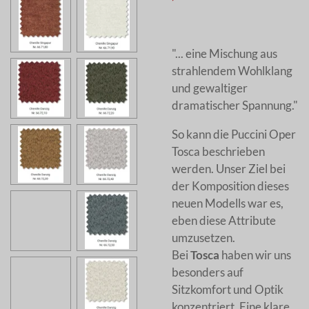
"... eine Mischung aus
strahlendem Wohlklang
und gewaltiger
dramatischer Spannung."
So kann die Puccini Oper
Tosca beschrieben
werden. Unser Ziel bei
der Komposition dieses
neuen Modells war es,
eben diese Attribute
umzusetzen.
Bei
Tosca
haben wir uns
besonders auf
Sitzkomfort und Optik
konzentriert. Eine klare