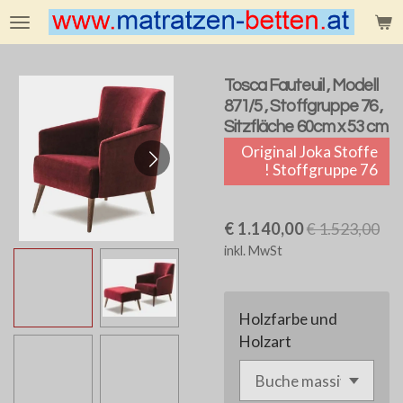
Zum
Hauptinhalt
springen
Tosca Fauteuil , Modell
871/5 , Stoffgruppe 76 ,
Sitzfläche 60cm x 53 cm
Original Joka Stoffe
! Stoffgruppe 76
€ 1.140,00
€ 1.523,00
inkl. MwSt
Holzfarbe und
Holzart