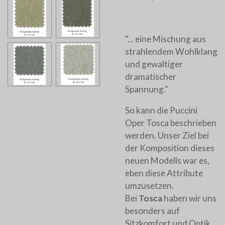
"... eine Mischung aus
strahlendem Wohlklang
und gewaltiger
dramatischer
Spannung."
So kann die Puccini
Oper Tosca beschrieben
werden. Unser Ziel bei
der Komposition dieses
neuen Modells war es,
eben diese Attribute
umzusetzen.
Bei
Tosca
haben wir uns
besonders auf
Sitzkomfort und Optik