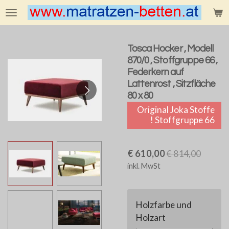
Zum
Hauptinhalt
springen
Tosca Hocker , Modell
870/0 , Stoffgruppe 66 ,
Federkern auf
Lattenrost , Sitzfläche
80 x 80
Original Joka Stoffe
! Stoffgruppe 66
€ 610,00
€ 814,00
inkl. MwSt
Holzfarbe und
Holzart