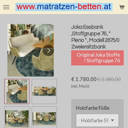
Zum
Hauptinhalt
springen
Joka Essbank
,Stoffgruppe 76 , "
Pieno " , Modell 2875/0
Zweiersitzbank
Original Joka Stoffe
! Stoffgruppe 76
€ 1.780,00
€ 2.380,00
inkl. MwSt
Holzfarbe Füße