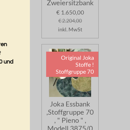
Zweiersitzbank
€ 1.650,00
€ 2.204,00
inkl. MwSt
ten
t
Original Joka
0 und
Stoffe !
Stoffgruppe 70
Joka Essbank
,Stoffgruppe 70
, " Pieno " ,
Modell 3875/0