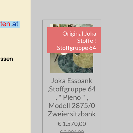
Original Joka
Stoffe !
Stoffgruppe 64
issen
Joka Essbank
,Stoffgruppe 64
, " Pieno " ,
Modell 2875/0
Zweiersitzbank
€ 1.570,00
€ 2.094,00