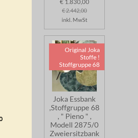
€ 1.830,00
€ 2.442,00
inkl. MwSt
Original Joka
Stoffe !
Stoffgruppe 68
Joka Essbank
,Stoffgruppe 68
, " Pieno " ,
0
Modell 2875/0
Zweiersitzbank