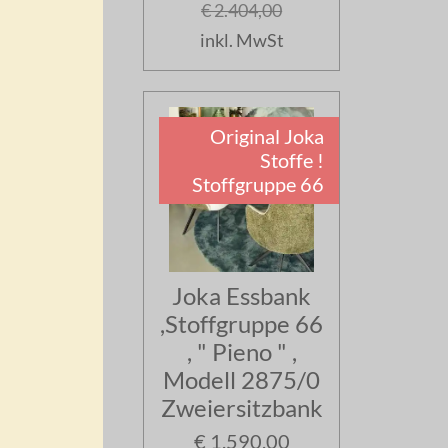
€ 2.404,00
inkl. MwSt
Original Joka
Stoffe !
Stoffgruppe 66
Joka Essbank
,Stoffgruppe 66
, " Pieno " ,
Modell 2875/0
Zweiersitzbank
€ 1.590,00