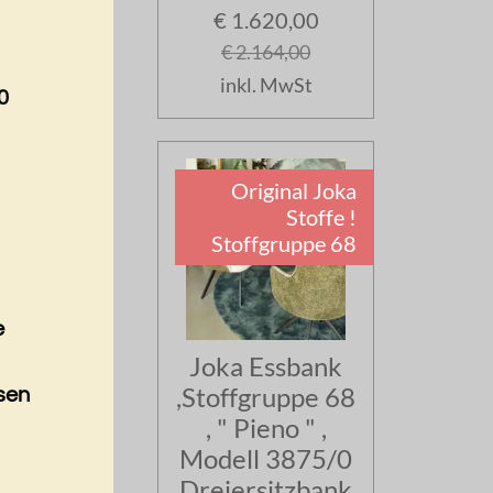
€ 1.620,00
€ 2.164,00
inkl. MwSt
0
Original Joka
Stoffe !
Stoffgruppe 68
e
Joka Essbank
,Stoffgruppe 68
sen
, " Pieno " ,
a
Modell 3875/0
Dreiersitzbank