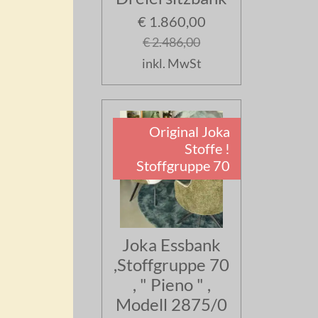
a
€ 1.860,00
€ 2.486,00
a
inkl. MwSt
a
a
Original Joka
Stoffe !
Stoffgruppe 70
a
a
Joka Essbank
a
,Stoffgruppe 70
, " Pieno " ,
a
Modell 2875/0