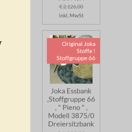
€ 2.126,00
inkl. MwSt
r
Original Joka
Stoffe !
Stoffgruppe 66
Joka Essbank
,Stoffgruppe 66
, " Pieno " ,
Modell 3875/0
Dreiersitzbank