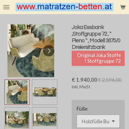
Zum
Hauptinhalt
springen
Joka Essbank
,Stoffgruppe 72 , "
Pieno " , Modell 3875/0
Dreiersitzbank
Original Joka Stoffe
! Stoffgruppe 72
€ 1.940,00
€ 2.596,00
inkl. MwSt
Füße