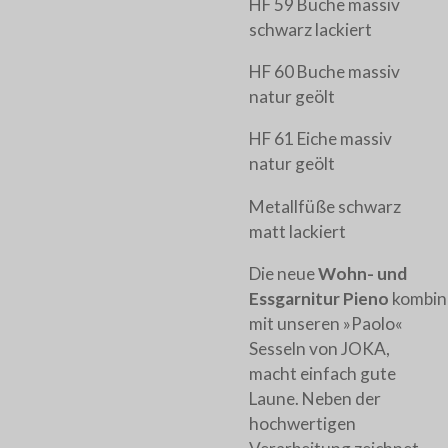
HF 59 Buche massiv
schwarz lackiert
HF 60 Buche massiv
natur geölt
HF 61 Eiche massiv
natur geölt
Metallfüße schwarz
matt lackiert
Die neue
Wohn- und
Essgarnitur
Pieno
kombin
mit unseren »Paolo«
Sesseln von JOKA,
macht einfach gute
Laune. Neben der
hochwertigen