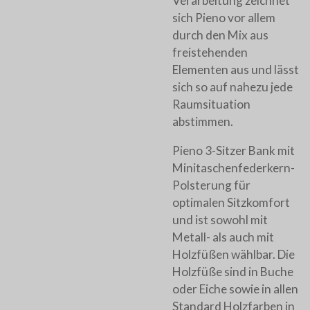
Verarbeitung zeichnet
sich Pieno vor allem
durch den Mix aus
freistehenden
Elementen aus und lässt
sich so auf nahezu jede
Raumsituation
abstimmen.
Pieno 3-Sitzer Bank mit
Minitaschenfederkern-
Polsterung für
optimalen Sitzkomfort
und ist sowohl mit
Metall- als auch mit
Holzfüßen wählbar. Die
Holzfüße sind in Buche
oder Eiche sowie in allen
Standard Holzfarben in