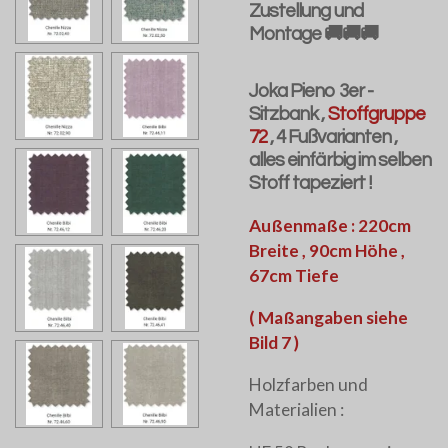
Zustellung und
Montage 🚚🚚🚚
Joka Pieno 3er -
Sitzbank ,
Stoffgruppe
72
, 4 Fußvarianten ,
alles einfärbig im selben
Stoff tapeziert !
Außenmaße : 220cm
Breite , 90cm Höhe ,
67cm Tiefe
( Maßangaben siehe
Bild 7 )
Holzfarben und
Materialien :