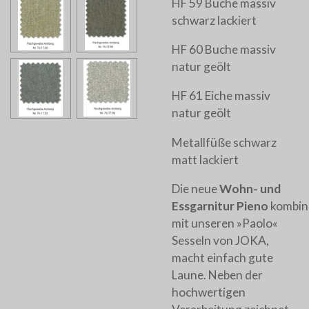
HF 59 Buche massiv
schwarz lackiert
HF 60 Buche massiv
natur geölt
HF 61 Eiche massiv
natur geölt
Metallfüße schwarz
matt lackiert
Die neue
Wohn- und
Essgarnitur
Pieno
kombin
mit unseren »Paolo«
Sesseln von JOKA,
macht einfach gute
Laune. Neben der
hochwertigen