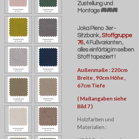
Zustellung und
Montage 🚚🚚🚚
Joka Pieno 3er -
Sitzbank ,
Stoffgruppe
76
, 4 Fußvarianten ,
alles einfärbig im selben
Stoff tapeziert !
Außenmaße : 220cm
Breite , 90cm Höhe ,
67cm Tiefe
( Maßangaben siehe
Bild 7 )
Holzfarben und
Materialien :