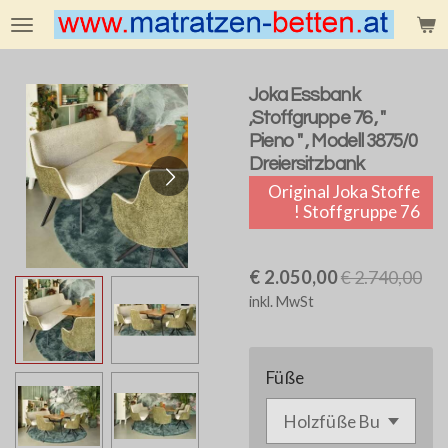
Zum
Hauptinhalt
springen
Joka Essbank
,Stoffgruppe 76 , "
Pieno " , Modell 3875/0
Dreiersitzbank
Original Joka Stoffe
! Stoffgruppe 76
€ 2.050,00
€ 2.740,00
inkl. MwSt
Füße