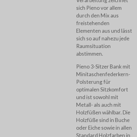
Verarbeitung zeichnet
sich Pieno vor allem
durch den Mix aus
freistehenden
Elementen aus und lässt
sich so auf nahezu jede
Raumsituation
abstimmen.
Pieno 3-Sitzer Bank mit
Minitaschenfederkern-
Polsterung für
optimalen Sitzkomfort
und ist sowohl mit
Metall- als auch mit
Holzfüßen wählbar. Die
Holzfüße sind in Buche
oder Eiche sowie in allen
Standard Holzfarben in