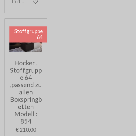
In den Warenkorb
Stoffgruppe
64
Hocker ,
Stoffgrupp
e 64
,passend zu
allen
Boxspringb
etten
Modell :
854
€ 210,00