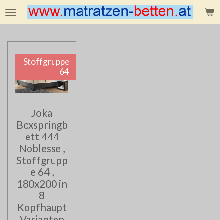
Zum
Hauptinhalt
springen
Stoffgruppe
64
Joka
Boxspringb
ett 444
Noblesse ,
Stoffgrupp
e 64 ,
180x200 in
8
Kopfhaupt
Varianten