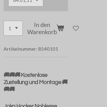
In den
Warenkorb
Artikelnummer:
8540101
🚚🚚🚚 Kostenlose
Zustellung und Montage 🚚
🚚🚚
Joka Hocker Noblesse ,