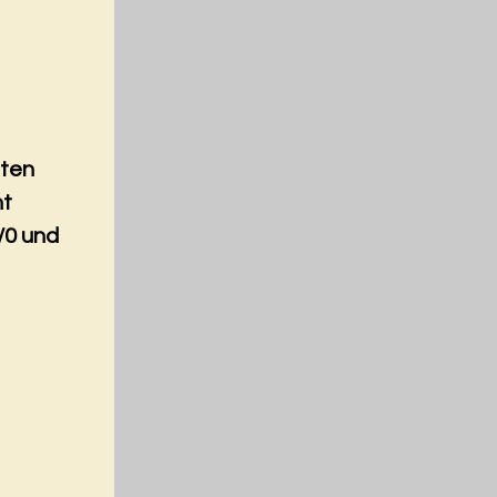
nten
nt
/0 und