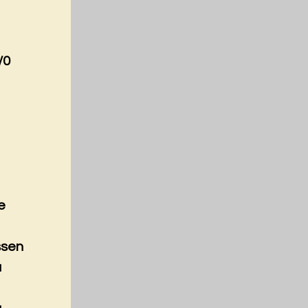
/0
e
ssen
a