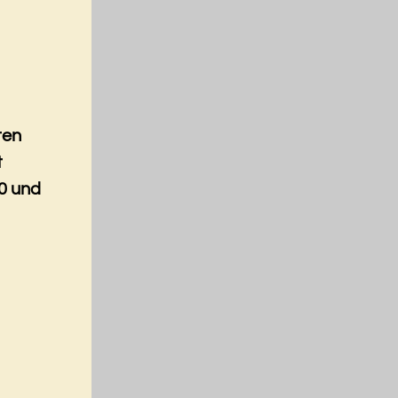
ten
t
0 und