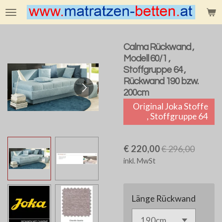
Zum
Hauptinhalt
springen
Calma Rückwand ,
Modell 60/1 ,
Stoffgruppe 64 ,
Rückwand 190 bzw.
200cm
Original Joka Stoffe
, Stoffgruppe 64
€ 220,00
€ 296,00
inkl. MwSt
Länge Rückwand