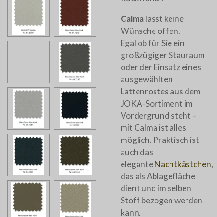
Calma
lässt keine
Wünsche offen.
Egal ob für Sie ein
großzügiger Stauraum
oder der Einsatz eines
ausgewählten
Lattenrostes aus dem
JOKA-Sortiment im
Vordergrund steht –
mit Calma ist alles
möglich. Praktisch ist
auch das
elegante
Nachtkästchen
,
das als Ablagefläche
dient und im selben
Stoff bezogen werden
kann.