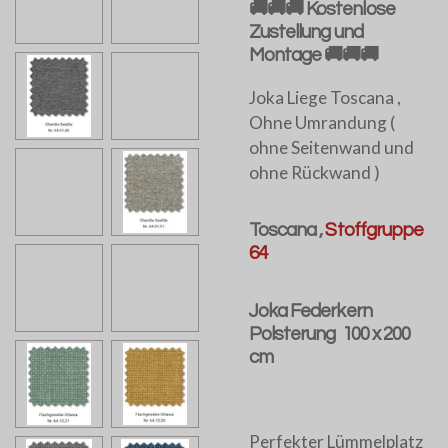
🚚🚚🚚 Kostenlose
Zustellung und
Montage 🚚🚚🚚
Joka Liege Toscana ,
Ohne Umrandung (
ohne Seitenwand und
ohne Rückwand )
Toscana ,
Stoffgruppe
64
Joka Federkern
Polsterung 100 x 200
cm
Perfekter Lümmelplatz