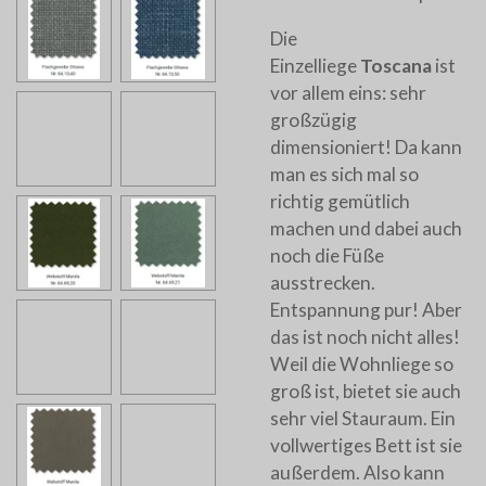
Die
Einzelliege
Toscana
ist
vor allem eins: sehr
großzügig
dimensioniert! Da kann
man es sich mal so
richtig gemütlich
machen und dabei auch
noch die Füße
ausstrecken.
Entspannung pur! Aber
das ist noch nicht alles!
Weil die Wohnliege so
groß ist, bietet sie auch
sehr viel Stauraum. Ein
vollwertiges Bett ist sie
außerdem. Also kann