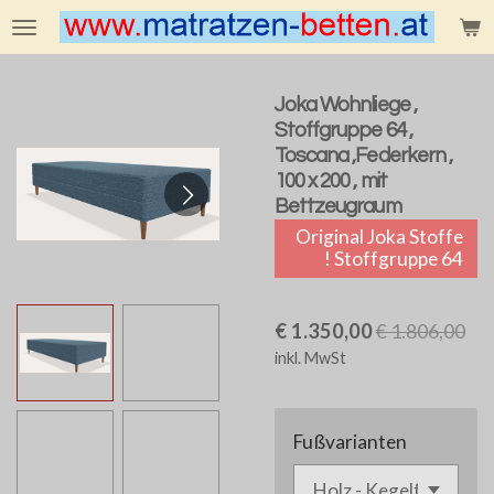
Zum
Hauptinhalt
springen
Joka Wohnliege ,
Stoffgruppe 64 ,
Toscana ,Federkern ,
100 x 200 , mit
Bettzeugraum
Original Joka Stoffe
! Stoffgruppe 64
€ 1.350,00
€ 1.806,00
inkl. MwSt
Fußvarianten