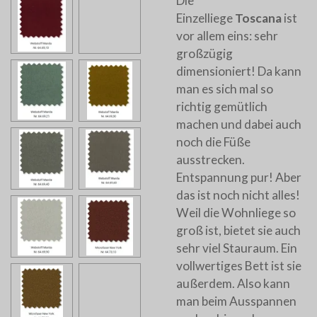
Die
Einzelliege
Toscana
ist
vor allem eins: sehr
großzügig
dimensioniert! Da kann
man es sich mal so
richtig gemütlich
machen und dabei auch
noch die Füße
ausstrecken.
Entspannung pur! Aber
das ist noch nicht alles!
Weil die Wohnliege so
groß ist, bietet sie auch
sehr viel Stauraum. Ein
vollwertiges Bett ist sie
außerdem. Also kann
man beim Ausspannen