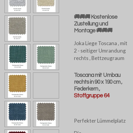
🚚🚚🚚 Kostenlose
Zustellung und
Montage 🚚🚚🚚
Joka Liege Toscana , mit
2 - seitiger Umrandung
rechts , Bettzeugraum
Toscana mit Umbau
rechts in 90 x 190 cm ,
Federkern ,
Stoffgruppe 64
Perfekter Lümmelplatz