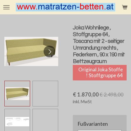
Zum
Hauptinhalt
springen
Joka Wohnliege ,
Stoffgruppe 64 ,
Toscana mit 2 - seitiger
Umrandung rechts ,
Federkern , 90 x 190 mit
Bettzeugraum
Original Joka Stoffe
! Stoffgruppe 64
€ 1.870,00
€ 2.498,00
inkl. MwSt
Fußvarianten