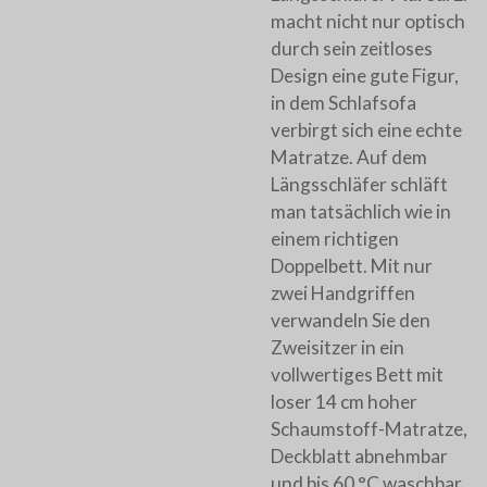
macht nicht nur optisch
durch sein zeitloses
Design eine gute Figur,
in dem Schlafsofa
verbirgt sich eine echte
Matratze. Auf dem
Längsschläfer schläft
man tatsächlich wie in
einem richtigen
Doppelbett. Mit nur
zwei Handgriffen
verwandeln Sie den
Zweisitzer in ein
vollwertiges Bett mit
loser 14 cm hoher
Schaumstoff-Matratze,
Deckblatt abnehmbar
und bis 60 °C waschbar.