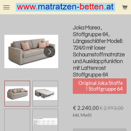
Zum
Hauptinhalt
springen
Joka Marea ,
Stoffgruppe 64 ,
Längsschläfer Modell :
724/0 mit loser
Schaumstoffmatratze
und Ausklappfunktion
mit Lattenrost
Stoffgruppe 64
Original Joka Stoffe
! Stoffgruppe 64
€ 2.240,00
€ 2.993,00
inkl. MwSt