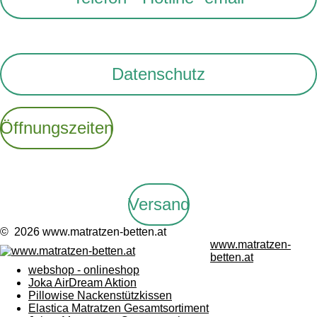
Datenschutz
Öffnungszeiten
Versand
© 2026 www.matratzen-betten.at
www.matratzen-
betten.at
webshop - onlineshop
Joka AirDream Aktion
Pillowise Nackenstützkissen
Elastica Matratzen Gesamtsortiment