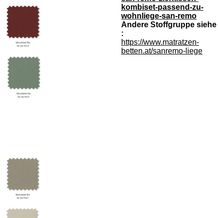
kombiset-passend-zu-
wohnliege-san-remo
Andere Stoffgruppe siehe
:
https://www.matratzen-
betten.at/sanremo-liege