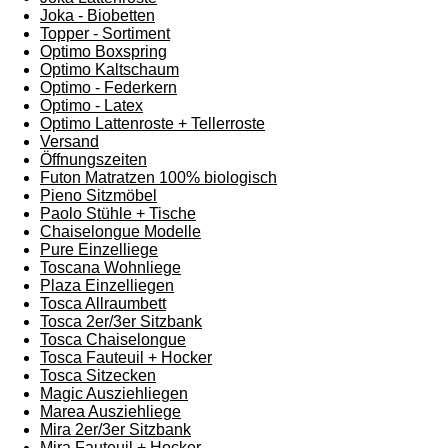
Joka - Biobetten
Topper - Sortiment
Optimo Boxspring
Optimo Kaltschaum
Optimo - Federkern
Optimo - Latex
Optimo Lattenroste + Tellerroste
Versand
Öffnungszeiten
Futon Matratzen 100% biologisch
Pieno Sitzmöbel
Paolo Stühle + Tische
Chaiselongue Modelle
Pure Einzelliege
Toscana Wohnliege
Plaza Einzelliegen
Tosca Allraumbett
Tosca 2er/3er Sitzbank
Tosca Chaiselongue
Tosca Fauteuil + Hocker
Tosca Sitzecken
Magic Ausziehliegen
Marea Ausziehliege
Mira 2er/3er Sitzbank
Mira Fauteuil + Hocker