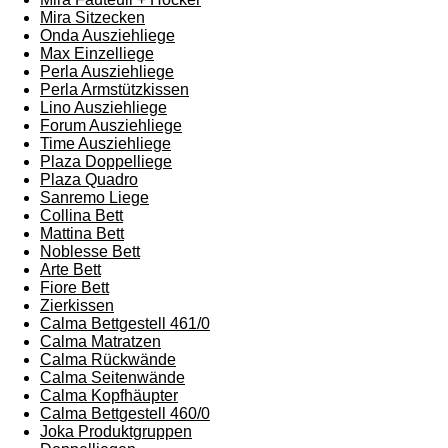
Mira Sitzecken
Onda Ausziehliege
Max Einzelliege
Perla Ausziehliege
Perla Armstützkissen
Lino Ausziehliege
Forum Ausziehliege
Time Ausziehliege
Plaza Doppelliege
Plaza Quadro
Sanremo Liege
Collina Bett
Mattina Bett
Noblesse Bett
Arte Bett
Fiore Bett
Zierkissen
Calma Bettgestell 461/0
Calma Matratzen
Calma Rückwände
Calma Seitenwände
Calma Kopfhäupter
Calma Bettgestell 460/0
Joka Produktgruppen