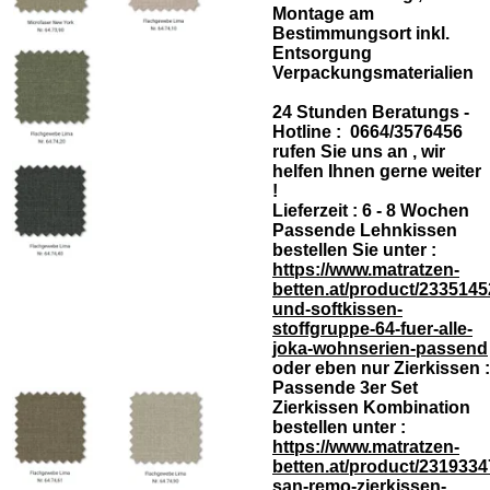
Montage am
Bestimmungsort inkl.
Entsorgung
Verpackungsmaterialien
24 Stunden Beratungs -
Hotline : 0664/3576456
rufen Sie uns an , wir
helfen Ihnen gerne weiter
!
Lieferzeit : 6 - 8 Wochen
Passende Lehnkissen
bestellen Sie unter :
https://www.matratzen-
betten.at/product/2335145
und-softkissen-
stoffgruppe-64-fuer-alle-
joka-wohnserien-passend
oder eben nur Zierkissen :
Passende 3er Set
Zierkissen Kombination
bestellen unter :
https://www.matratzen-
betten.at/product/2319334
san-remo-zierkissen-