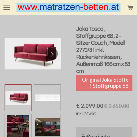
Zum
Hauptinhalt
springen
Joka Tosca ,
Stoffgruppe 68 , 2 -
Sitzer Couch , Modell
2770/31 inkl.
Rückenlehnkissen ,
Außenmaß 166 cm x 83
cm
Original Joka Stoffe
! Stoffgruppe 68
€ 2.099,00
€ 2.650,00
inkl. MwSt
Fußvariante