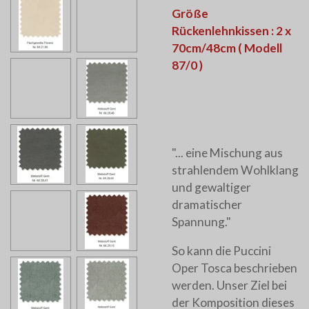
Größe
Rückenlehnkissen : 2 x
70cm/48cm ( Modell
87/0 )
"... eine Mischung aus
strahlendem Wohlklang
und gewaltiger
dramatischer
Spannung."
So kann die Puccini
Oper Tosca beschrieben
werden. Unser Ziel bei
der Komposition dieses