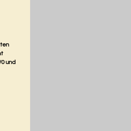
nten
nt
/0 und