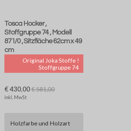
Tosca Hocker ,
Stoffgruppe 74 , Modell
871/0 , Sitzfläche 62cm x 49
cm
Original Joka Stoffe !
Stoffgruppe 74
€ 430,00
€ 581,00
inkl. MwSt
Holzfarbe und Holzart