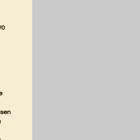
/0
e
ssen
a