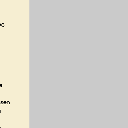
/0
e
ssen
a