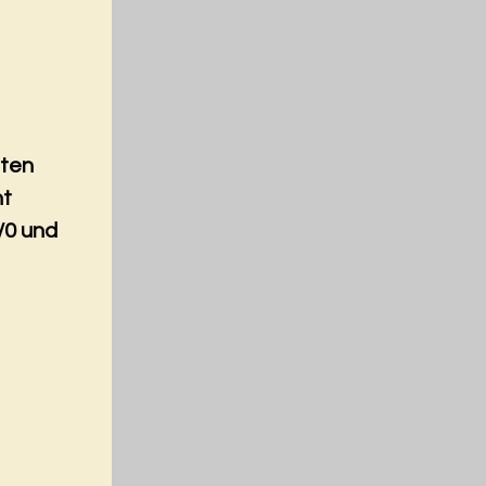
nten
nt
/0 und