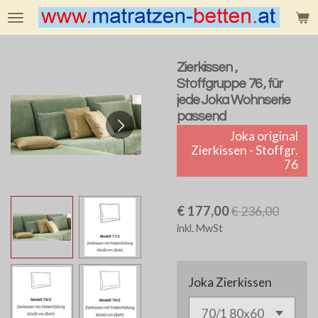
Zum
Hauptinhalt
springen
Zierkissen ,
Stoffgruppe 76 , für
jede Joka Wohnserie
passend
Joka original
Zierkissen - Stoffgr.
76
€ 177,00
€ 236,00
inkl. MwSt
Joka Zierkissen