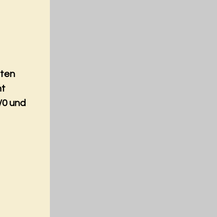
nten
nt
/0 und