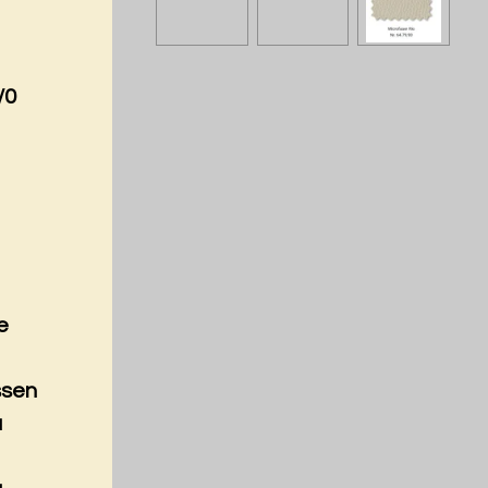
/0
e
ssen
a