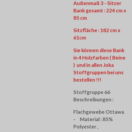
Außenmaß 3 - Sitzer
Bank gesamt : 224 cm x
85 cm
Sitzfläche : 182 cm x
61cm
Sie können diese Bank
in 4 Holzfarben ( Beine
) und in allen Joka
Stoffgruppen bei uns
bestellen !!!
Stoffgruppe 66
Beschreibungen :
Flachgewebe Ottawa
- Material : 85%
Polyester ,