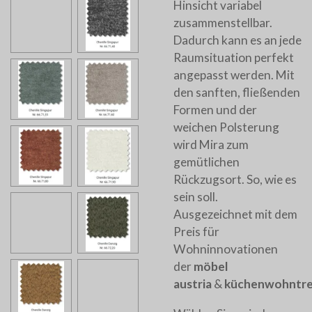
Hinsicht variabel
zusammenstellbar.
Dadurch kann es an jede
Raumsituation perfekt
angepasst werden. Mit
den sanften, fließenden
Formen und der
weichen Polsterung
wird Mira zum
gemütlichen
Rückzugsort. So, wie es
sein soll.
Ausgezeichnet mit dem
Preis für
Wohninnovationen
der
möbel
austria
&
küchenwohntr