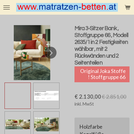
Zum
Hauptinhalt
springen
Mira 3-Sitzer Bank ,
Stoffgruppe 66 , Modell
2635/1 in 2 Festigkeiten
wählbar , mit 2
Rückwänden und 2
Seitenteilen
Original Joka Stoffe
! Stoffgruppe 66
€ 2.130,00
€ 2.851,00
inkl. MwSt
Holzfarbe