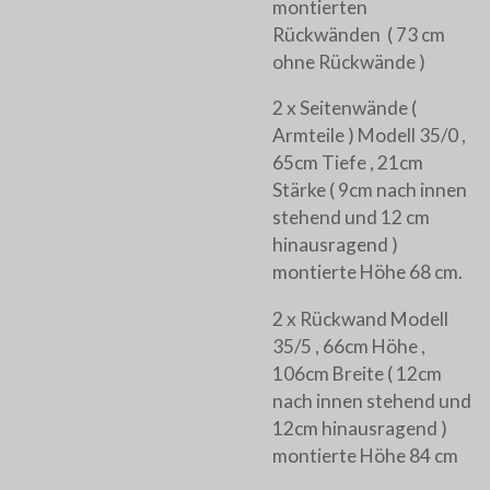
montierten
Rückwänden ( 73 cm
ohne Rückwände )
2 x Seitenwände (
Armteile ) Modell 35/0 ,
65cm Tiefe , 21cm
Stärke ( 9cm nach innen
stehend und 12 cm
hinausragend )
montierte Höhe 68 cm.
2 x Rückwand Modell
35/5 , 66cm Höhe ,
106cm Breite ( 12cm
nach innen stehend und
12cm hinausragend )
montierte Höhe 84 cm