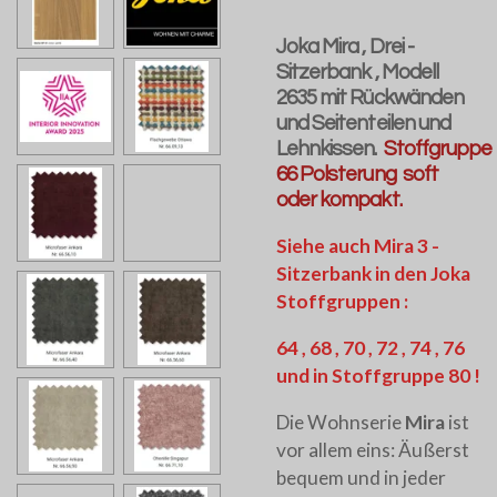
Joka Mira , Drei -
Sitzerbank , Modell
2635 mit Rückwänden
und Seitenteilen und
Lehnkissen.
Stoffgruppe
66 Polsterung soft
oder kompakt.
Siehe auch Mira 3 -
Sitzerbank in den Joka
Stoffgruppen :
64 , 68 , 70 , 72 , 74 , 76
und in Stoffgruppe 80 !
Die Wohnserie
Mira
ist
vor allem eins: Äußerst
bequem und in jeder